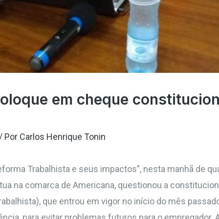
coloque em cheque constitucion
/ Por
Carlos Henrique Tonin
Reforma Trabalhista e seus impactos”, nesta manhã de qua
atua na comarca de Americana, questionou a constituciona
abalhista), que entrou em vigor no início do mês passa
ncia, para evitar problemas futuros para o empregador. A p