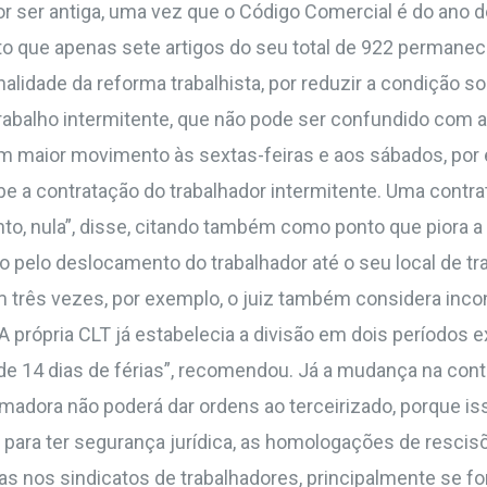
or ser antiga, uma vez que o Código Comercial é do ano d
nto que apenas sete artigos do seu total de 922 permane
idade da reforma trabalhista, por reduzir a condição soc
trabalho intermitente, que não pode ser confundido com a
em maior movimento às sextas-feiras e aos sábados, por
cabe a contratação do trabalhador intermitente. Uma cont
tanto, nula”, disse, citando também como ponto que piora 
 pelo deslocamento do trabalhador até o seu local de tr
m três vezes, por exemplo, o juiz também considera incon
“A própria CLT já estabelecia a divisão em dois períodos 
de 14 dias de férias”, recomendou. Já a mudança na cont
omadora não poderá dar ordens ao terceirizado, porque is
ara ter segurança jurídica, as homologações de rescisõ
as nos sindicatos de trabalhadores, principalmente se 